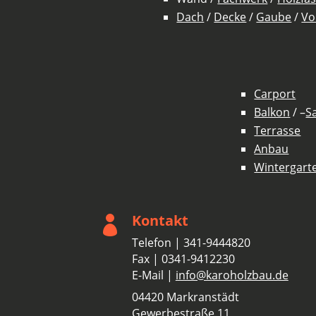
Dach
/
Decke
/
Gaube
/
Vo
Carport
Balkon
/ –
S
Terrasse
Anbau
Wintergart
Kontakt

Telefon | 341-9444820
Fax | 0341-9412230
E-Mail |
info@karoholzbau.de
04420 Markranstädt
Gewerbestraße 11