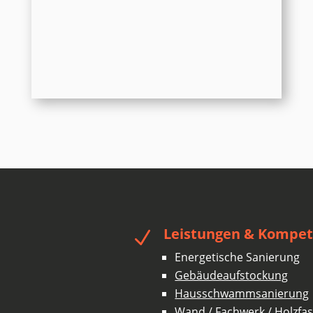
Leistungen & Kompe
N
Energetische Sanierung
Gebäudeaufstockung
Hausschwammsanierung
Wand /
Fachwerk
/
Holzfa