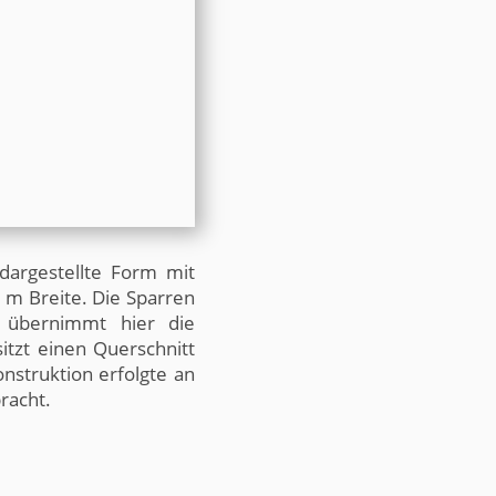
n. Auch jetzt können Sie noch
port mit optimalen
richtig dimensioniert, für´s ganze
ist bei uns im Preis enthalten!
ben oder das Ihrer Bekannten.
 dargestellte Form mit
8 m Breite. Die Sparren
 übernimmt hier die
itzt einen Querschnitt
struktion erfolgte an
racht.