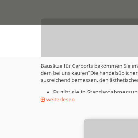
Bausätze für Carports bekommen Sie im B
dem bei uns kaufen?Die handelsüblichen 
ausreichend bemessen, den ästhetischen
Es gibt sie in Standardabmessun
Der Baumarktmitarbeiter ist ein
weiterlesen
wirklich alles wissen, worauf e
Sie laufen Gefahr, wichtige Gesi
beeinflusst werden. Dadurch tre
Kopf fallen oder Probleme berei
Schließlich werden Sie unnötige