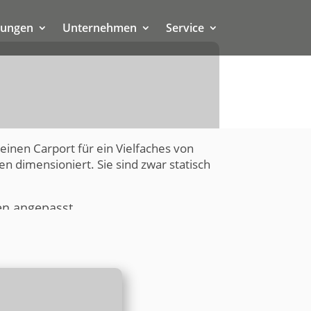
tungen
Unternehmen
Service
inen Carport für ein Vielfaches von
n dimensioniert. Sie sind zwar statisch
en angepasst.
rten Wissen beraten. Aber kann er
soptimierte Objektdarstellung
n spätestens bei der Montage auf den
ringen müssen.