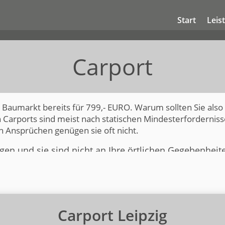
Start
Leis
Carport
aumarkt bereits für 799,- EURO. Warum sollten Sie also e
Carports sind meist nach statischen Mindesterfordernisse
 Ansprüchen genügen sie oft nicht.
gen und sie sind nicht an Ihre örtlichen Gegebenheit
 Allroundgenie und wird Sie mit seinem breit gefäche
s ankommt.
chtspunkte außer Acht zu lassen, da Sie durch verkauf
ten wichtige Aspekte in den Hintergrund, welche Ihne
ten.
Carport Leipzig
 Zeit mit Reklamationen, oder gar der Rückgabe aufb