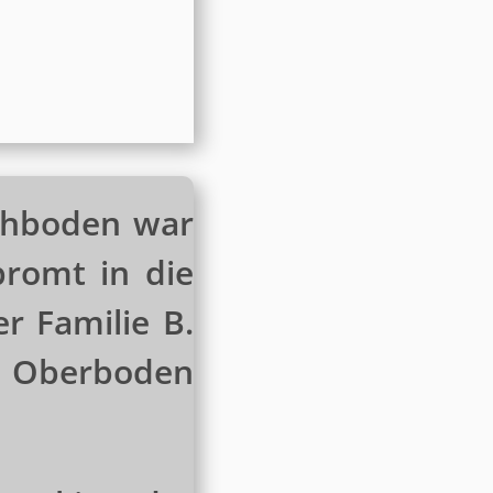
chboden war
romt in die
r Familie B.
em Oberboden