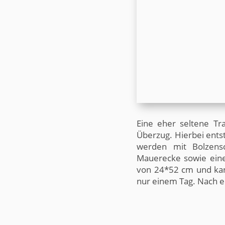
Sie Zeichnungen, aus denen die Geomet
Änderungswünsche anbringen. Am Ende st
Nutzungsbedingungen und perfektem Outfi
Leben … vom Zimmermeister eben! Und no
Denken Sie auch an unseren >>Gutschein
Eine eher seltene Tra
Überzug. Hierbei entst
werden mit Bolzens
Mauerecke sowie eine 
von 24*52 cm und kan
nur einem Tag. Nach e