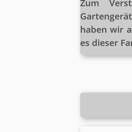
Zum Verst
Gartengerä
haben wir a
es dieser F