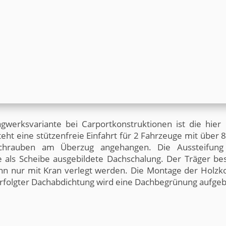
rie und Abmaße des neuen Bauwerks eindeutig hervorgehe
eht ein auf Ihre Immobilie perfekt zugeschnittener Car
t. Sturmsicher eingedeckt, frostfrei gegründet, statisch 
ch etwas: Beratung, Maße nehmen, Zeichnung, Transport 
<< (i.H.v.1 %) der Auftragssumme für Ihr nächstes Vorha
gwerksvariante bei Carportkonstruktionen ist die hier
eht eine stützenfreie Einfahrt für 2 Fahrzeuge mit über 
chrauben am Überzug angehangen. Die Aussteifung
als Scheibe ausgebildete Dachschalung. Der Träger bes
n nur mit Kran verlegt werden. Die Montage der Holzkon
rfolgter Dachabdichtung wird eine Dachbegrünung aufgeb