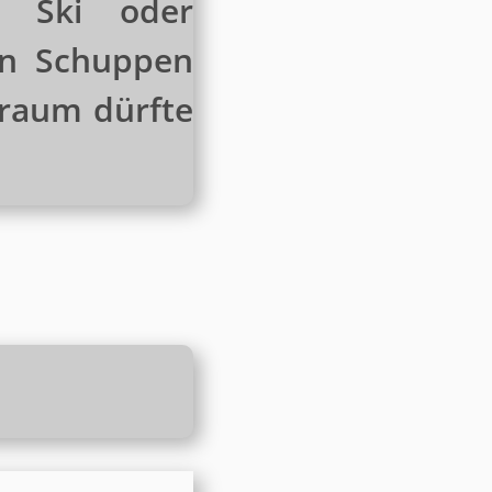
, Ski oder
en Schuppen
uraum dürfte